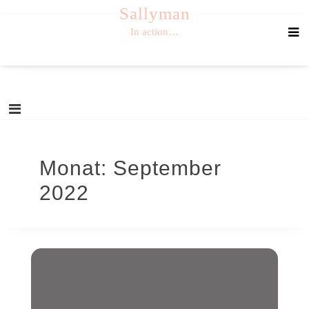
Skip
Sallyman
to
In action…
content
Monat:
September
2022