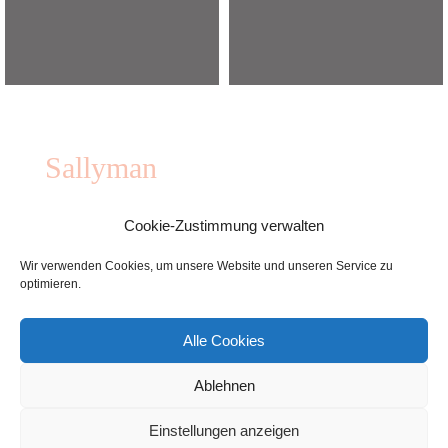
Sallyman
Cookie-Zustimmung verwalten
Wir verwenden Cookies, um unsere Website und unseren Service zu
optimieren.
Alle Cookies
Impressum / Datenschutzerklärung
Ein Service von
Softwing.de
.
Ablehnen
Proudly powered by WordPress
|
Theme :
New Blog a free
Einstellungen anzeigen
WordPress theme
: by :
Postmagthemes